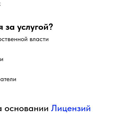
;
 за услугой?
ственной власти
ти
атели
а основании
Лицензий