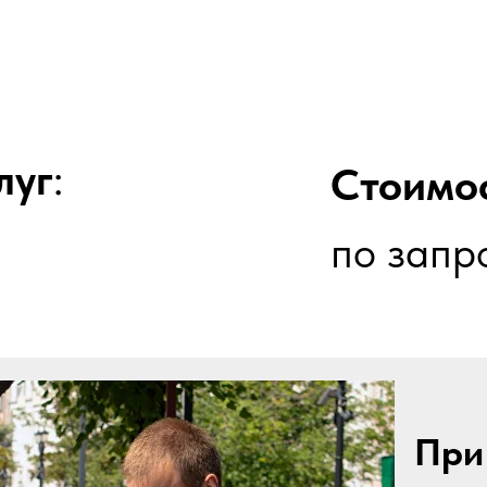
луг
:
Стоимос
по запр
При