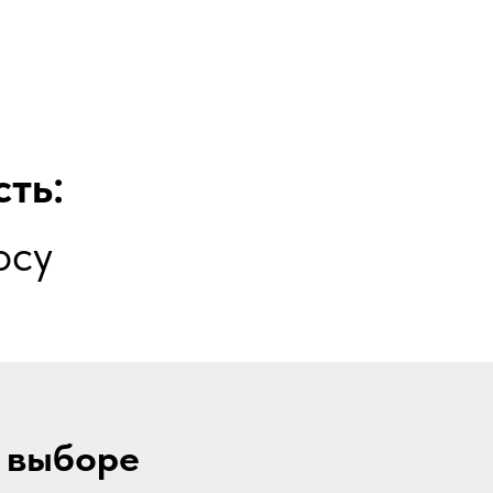
ть:
осу
 выборе