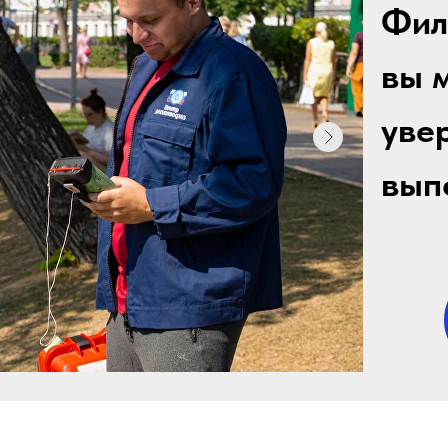
Фил
вы 
уве
вып