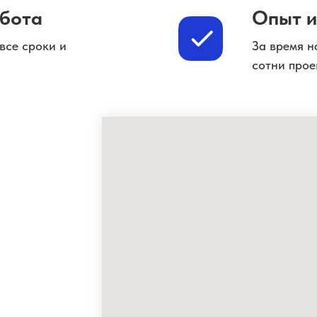
абота
Опыт и
все сроки и
За время н
сотни прое