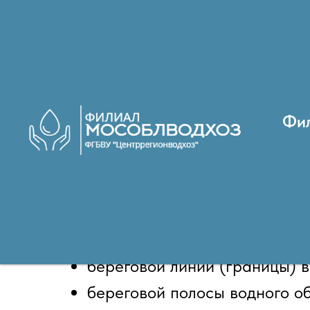
←
Услуги
/
Определение береговых л
Фи
Уточнение берего
Филиал "Мособлводхо
береговой линии (границы) в
береговой полосы водного об