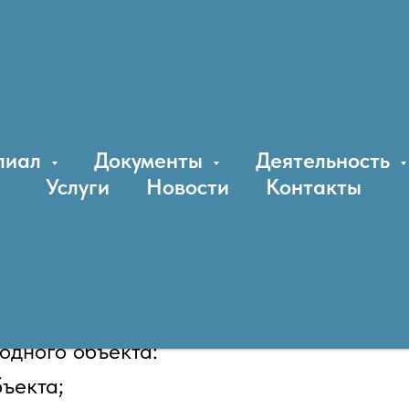
иний (границ) водных объектов
лиал
Документы
Деятельность
Услуги
Новости
Контакты
вой линии (границы) 
з" оказывает услуги по ут
одного объекта:
ъекта;